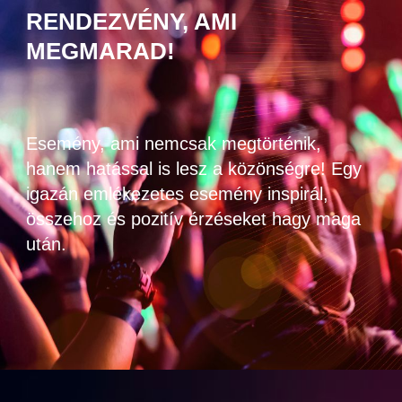
RENDEZVÉNY, AMI
MEGMARAD!
Esemény, ami nemcsak megtörténik,
hanem hatással is lesz a közönségre! Egy
igazán emlékezetes esemény inspirál,
összehoz és pozitív érzéseket hagy maga
után.